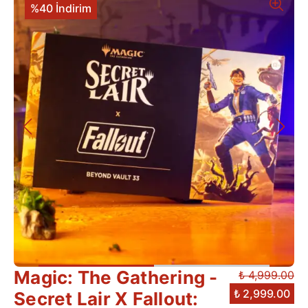
%40 İndirim
Magic: The Gathering -
₺ 4,999.00
₺ 2,999.00
Secret Lair X Fallout: