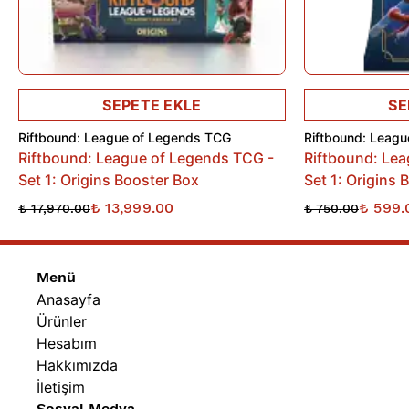
• Fallout evreninden ilham alan özel alternatif art kart
tasarımları içerir.
•
Fallout
atmosferini yansıtan premium çizimler ve Secret
SEPETE EKLE
SE
Lair’e özel görsel konseptler koleksiyonuna eşsiz bir görünüm
kazandırır.
Riftbound: League of Legends TCG
Riftbound: Leag
Riftbound: League of Legends TCG -
Riftbound: Le
• Koleksiyoncular ve oyuncular için hazırlanmış sınırlı üretim
Set 1: Origins Booster Box
Set 1: Origins 
premium crossover ürünüdür.
₺ 13,999.00
₺ 599.
₺ 17,970.00
₺ 750.00
Ürün İçeriği
Menü
Anasayfa
• 1 x Secret Lair x Fallout®: Beyond Vault 33 Koleksiyon Ürünü
Ürünler
Hesabım
Hakkımızda
İletişim
Sosyal Medya