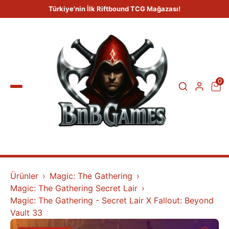
Türkiye'nin İlk Riftbound TCG Mağazası!
0
Ürünler
Magic: The Gathering
Magic: The Gathering Secret Lair
Magic: The Gathering - Secret Lair X Fallout: Beyond
Vault 33