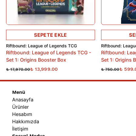
Kutu İçeriği:
• 1 x Takviye Paketi (Her pakette 14 kart)
SEPETE EKLE
SE
Riftbound: League of Legends TCG
Riftbound: Leag
Riftbound: League of Legends TCG -
Riftbound: Le
Set 1: Origins Booster Box
Set 1: Origins 
₺ 13,999.00
₺ 599.
₺ 17,970.00
₺ 750.00
Menü
Anasayfa
Ürünler
Hesabım
Hakkımızda
İletişim
Sosyal Medya