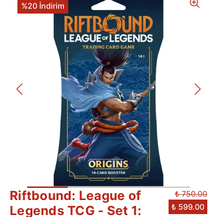
%20 İndirim
Riftbound: League of
₺ 750.00
₺ 599.00
Legends TCG - Set 1: