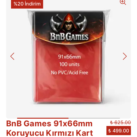
%20 İndirim
BnB Games 91x66mm
₺ 625.00
₺ 499.00
Koruyucu Kırmızı Kart