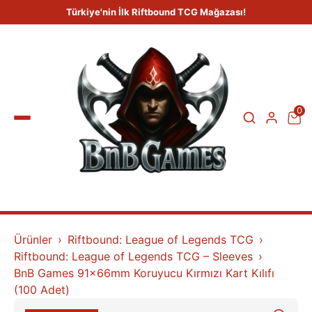
Türkiye'nin İlk Riftbound TCG Mağazası!
0
Ürünler
Riftbound: League of Legends TCG
Riftbound: League of Legends TCG – Sleeves
BnB Games 91x66mm Koruyucu Kırmızı Kart Kılıfı
(100 Adet)