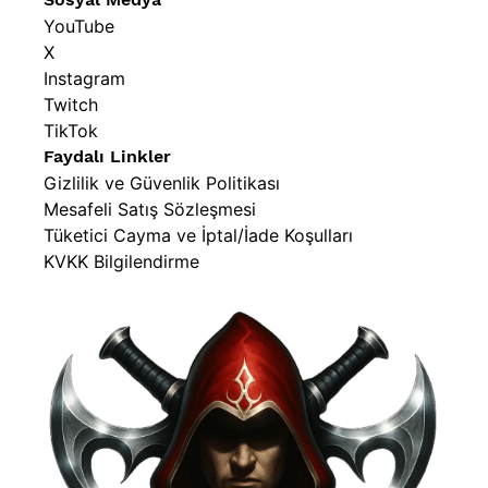
YouTube
•
100 x BnB Games Kırmızı Kart Kılıfı (Sleeve)
X
Instagram
Twitch
TikTok
Faydalı Linkler
Gizlilik ve Güvenlik Politikası
Mesafeli Satış Sözleşmesi
Tüketici Cayma ve İptal/İade Koşulları
KVKK Bilgilendirme