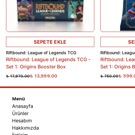
ve geniş bir görsel çeşitlilik sunar!
• İster stratejik bir 1v1’e katıl, ister heyecan verici 2v2
maçlarda, istersen de yüksek tempolu 4 kişilik “free for all”
mücadelelerinde yer al.
Ürün İçeriği:
SEPETE EKLE
SE
• 1 x Paket (Pakette 14 kart)
Riftbound: League of Legends TCG
Riftbound: Leag
Riftbound: League of Legends TCG -
Riftbound: Le
Set 1: Origins Booster Box
Set 1: Origins 
₺ 13,999.00
₺ 599.
₺ 17,970.00
₺ 750.00
Menü
Anasayfa
Ürünler
Hesabım
Hakkımızda