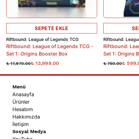
Battles of Legend serisinin geleneğini sürdüren Glorious
Gallery, yüksek nadirlikte kartlar, güçlü yeniden basımlar ve
koleksiyon değeri yüksek alternatif kartlarla dikkat çekiyor.
SEPETE EKLE
SE
İster destenizi geliştirmek isteyin, ister koleksiyonunuza yeni
Riftbound: League of Legends TCG
Riftbound: Leag
parçalar eklemek isteyin, Glorious Gallery her pakette farklı
Riftbound: League of Legends TCG -
Riftbound: Le
sürprizler sunuyor.
Set 1: Origins Booster Box
Set 1: Origins 
₺ 13,999.00
₺ 599.
₺ 17,970.00
₺ 750.00
Özellikler:
Menü
• Extended Art (genişletilmiş sanat) kartlara ulaşma şansı
Anasayfa
• Özel Chibi kart tasarımları
Ürünler
• Battles of Legend serisinin yeni setlerinden biri
Hesabım
• Popüler kartların yeniden basımları
Hakkımızda
• Koleksiyon değeri yüksek premium kartlar
İletişim
• Birden fazla nadirlik türünde kartlar
Sosyal Medya
• Oyuncular ve koleksiyonerler için uygun içerik