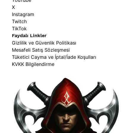
YouTube
X
Instagram
Twitch
Ürün İçeriği
TikTok
Faydalı Linkler
• 1 adet Battles of Legend: Glorious Gallery Booster Pack
Gizlilik ve Güvenlik Politikası
• Her pakette farklı nadirliklerde kartlar yer alır
Mesafeli Satış Sözleşmesi
Tüketici Cayma ve İptal/İade Koşulları
KVKK Bilgilendirme