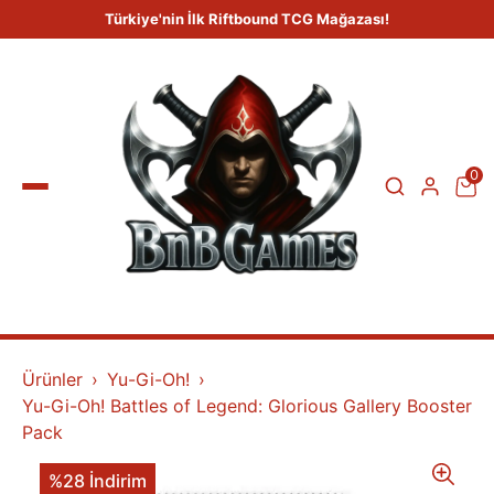
Türkiye'nin İlk Riftbound TCG Mağazası!
0
Ürünler
Yu-Gi-Oh!
Yu-Gi-Oh! Battles of Legend: Glorious Gallery Booster
Pack
%28 İndirim